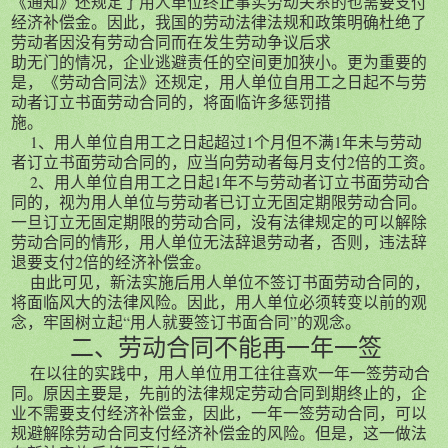
《通知》还规定了用人单位终止事实劳动关系的也需要支付
经济补偿金。因此，我国的劳动法律法规和政策明确杜绝了
劳动者因没有劳动合同而在发生劳动争议后求
助无门的情况，企业逃避责任的空间更加狭小。更为重要的
是，《劳动合同法》还规定，用人单位自用工之日起不与劳
动者订立书面劳动合同的，将面临许多惩罚措
施。
1、用人单位自用工之日起超过1个月但不满1年未与劳动
者订立书面劳动合同的，应当向劳动者每月支付2倍的工资。
2、用人单位自用工之日起1年不与劳动者订立书面劳动合
同的，视为用人单位与劳动者已订立无固定期限劳动合同。
一旦订立无固定期限的劳动合同，没有法律规定的可以解除
劳动合同的情形，用人单位无法辞退劳动者，否则，违法辞
退要支付2倍的经济补偿金。
由此可见，新法实施后用人单位不签订书面劳动合同的，
将面临风大的法律风险。因此，用人单位必须转变以前的观
念，牢固树立起“用人就要签订书面合同”的观念。
二、劳动合同不能再一年一签
在以往的实践中，用人单位用工往往喜欢一年一签劳动合
同。原因主要是，先前的法律规定劳动合同到期终止的，企
业不需要支付经济补偿金，因此，一年一签劳动合同，可以
规避解除劳动合同支付经济补偿金的风险。但是，这一做法