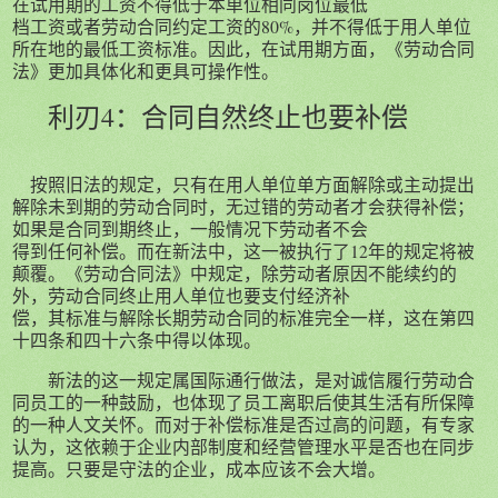
在试用期的工资不得低于本单位相同岗位最低
档工资或者劳动合同约定工资的80%，并不得低于用人单位
所在地的最低工资标准。因此，在试用期方面，《劳动合同
法》更加具体化和更具可操作性。
利刃4：
合同自然终止也要补偿
按照旧法的规定，只有在用人单位单方面解除或主动提出
解除未到期的劳动合同时，无过错的劳动者才会获得补偿；
如果是合同到期终止，一般情况下劳动者不会
得到任何补偿。而在新法中，这一被执行了12年的规定将被
颠覆。《劳动合同法》中规定，除劳动者原因不能续约的
外，劳动合同终止用人单位也要支付经济补
偿，其标准与解除长期劳动合同的标准完全一样，这在第四
十四条和四十六条中得以体现。
新法的这一规定属国际通行做法，是对诚信履行劳动合
同员工的一种鼓励，也体现了员工离职后使其生活有所保障
的一种人文关怀。而对于补偿标准是否过高的问题，有专家
认为，这依赖于企业内部制度和经营管理水平是否也在同步
提高。只要是守法的企业，成本应该不会大增。