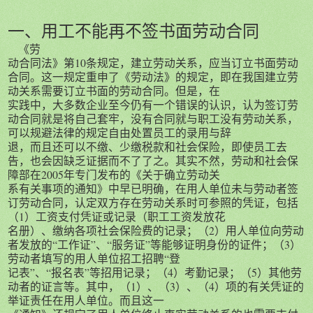
一、用工不能再不签书面劳动合同
《劳
动合同法》第10条规定，建立劳动关系，应当订立书面劳动
合同。这一规定重申了《劳动法》的规定，即在我国建立劳
动关系需要订立书面的劳动合同。但是，在
实践中，大多数企业至今仍有一个错误的认识，认为签订劳
动合同就是将自己套牢，没有合同就与职工没有劳动关系，
可以规避法律的规定自由处置员工的录用与辞
退，而且还可以不缴、少缴税款和社会保险，即使员工去
告，也会因缺乏证据而不了了之。其实不然，劳动和社会保
障部在2005年专门发布的《关于确立劳动关
系有关事项的通知》中早已明确，在用人单位未与劳动者签
订劳动合同，认定双方存在劳动关系时可参照的凭证，包括
（1）工资支付凭证或记录（职工工资发放花
名册）、缴纳各项社会保险费的记录；（2）用人单位向劳动
者发放的“工作证”、“服务证”等能够证明身份的证件；（3）
劳动者填写的用人单位招工招聘“登
记表”、“报名表”等招用记录；（4）考勤记录；（5）其他劳
动者的证言等。其中，（1）、（3）、（4）项的有关凭证的
举证责任在用人单位。而且这一