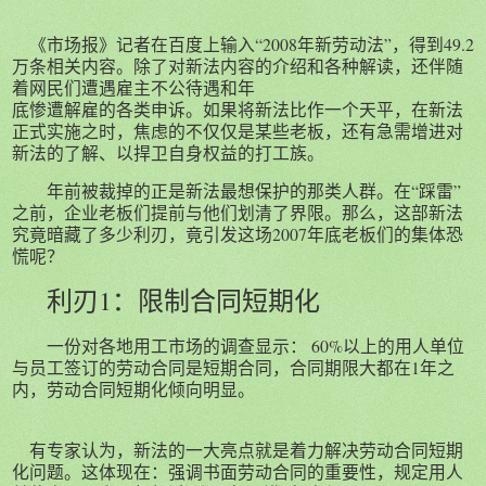
《市场报》记者在百度上输入“2008年新劳动法”，得到49.2
万条相关内容。除了对新法内容的介绍和各种解读，还伴随
着网民们遭遇雇主不公待遇和年
底惨遭解雇的各类申诉。如果将新法比作一个天平，在新法
正式实施之时，焦虑的不仅仅是某些老板，还有急需增进对
新法的了解、以捍卫自身权益的打工族。
年前被裁掉的正是新法最想保护的那类人群。在“踩雷”
之前，企业老板们提前与他们划清了界限。那么，这部新法
究竟暗藏了多少利刃，竟引发这场2007年底老板们的集体恐
慌呢？
利刃1：
限制合同短期化
一份对各地用工市场的调查显示： 60%以上的用人单位
与员工签订的劳动合同是短期合同，合同期限大都在1年之
内，劳动合同短期化倾向明显。
有专家认为，新法的一大亮点就是着力解决劳动合同短期
化问题。这体现在：强调书面劳动合同的重要性，规定用人