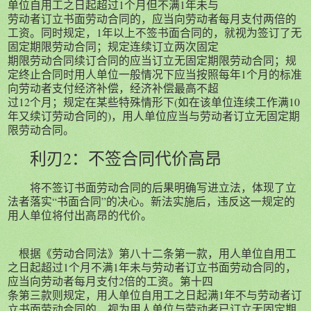
单位自用工之日起超过1个月但不满1年未与
劳动者订立书面劳动合同的，应当向劳动者每月支付两倍的
工资。同时规定，1年以上不签书面合同的，就视为签订了无
固定期限劳动合同；规定连续订立两次固定
期限劳动合同续订合同的应当订立无固定期限劳动合同；规
定终止合同时用人单位一般情况下应当按照每年1个月的标准
向劳动者支付经济补偿，经济补偿最高不超
过12个月；规定在某些特殊情形下(如在该单位连续工作满10
年又续订劳动合同的)，用人单位应当与劳动者订立无固定期
限劳动合同。
利刃2：
不签合同代价高昂
将不签订书面劳动合同的后果明确写进立法，体现了立
法者落实“书面合同”的决心。新法实施后，违反这一规定的
用人单位将付出高昂的代价。
根据《劳动合同法》第八十二条第一款，用人单位自用工
之日起超过1个月不满1年未与劳动者订立书面劳动合同的，
应当向劳动者每月支付2倍的工资。第十四
条第三款则规定，用人单位自用工之日起满1年不与劳动者订
立书面劳动合同的，视为用人单位与劳动者已订立无固定期