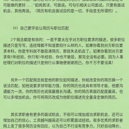
可能做的更好……”如闻其详，可面谈。可勾引相关公司面试。只要有面试
机会，其他再说。（简历有机会面试目的是一切，手段是无所谓的）。
（9）自己要学会让简历与职位匹配
2个观念都是有效的：一是不要太在乎对方职位要求的描述，很多职位
描述只是写写，连经理都不知道要招什么样的人，如果你看到对方职位要
求本科，你是专科就不敢投递简历，那就失去机会了。如果你看到对方要
求有5年经验，你只有3年经验，你也不敢投，那完全没有必要。因为人事
经理们对职位的描述只是例行公事随便谢谢而已，你千万不要当真！
另外一个匹配观念就是他的职位如何描述，你就改变你的简历换一个
说法匹配，如他说要求领导能力强，你的简历也说具有领导才能，他要沟
通能力一流，你的简历也说我最擅长沟通。你的简历表面匹配度最高，也
可以多增加机会。你可将简历改成为他职位描述完全量身定做的简历。
其实求职者有更多的面试机会，不但可以增加成功求职机会，还可以
增加自己的信心，工资越叫越高还可以积累面试经验。很多优秀的求职者
网上发了很多简历没有回应，以为自己不行没有竞争力，只好自动降价，