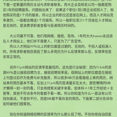
下载一定数量的简历主动与求职者联系。而大企业及知名公司一般都是购
买1年的招聘服务。问题就出来了：如果这个职位1到2周企业招到人了，但
他购买的是1个月的服务，所以企业的职位还是挂在网上，而且人才网站竞
争激烈，一般都会赠送1个月服务。所以一般职位至少1个月挂在人才网站
是无效的，是浪费求职者查看与投递简历时间的。
大公司最不可靠，他们用网络、报纸、现场，1年的大大banner永远挂
在人才网站上，他们并不需要人，只是为了广告宣传。
所以人才网站50％以上的职位都是过期的、无效的、不招人或招满人
的，所有求职者抱怨我投了那么多简历为什么反馈率那么低，反馈率低是
非常正常的。
另外51job网站的反馈率是最低的，这也是行业秘密：因为51Job的资
源80％是以报纸招聘为主，报纸招聘效率高，但网站上的职位都是在报纸
上刊登过后作为免费与补充服务，所以很多HR只会看报纸上来的简历，网
站来的简历基本不看，在加上51job简历投递量实在太大，那些懒惰的HR
才懒得一封一封的看，只会用搜索关键字来看，如本科＋3年工作经验＋主
管等，其他不符合条件的看都不看一眼。所以你知道为什么一直没有公司
找你面试，不是你不行，而是HR都不看你发的简历。下面第二部分告诉你
如何被他们搜索到。
现在你知道网络招聘的反馈率为什么那么低了吧。不信你用自动回复