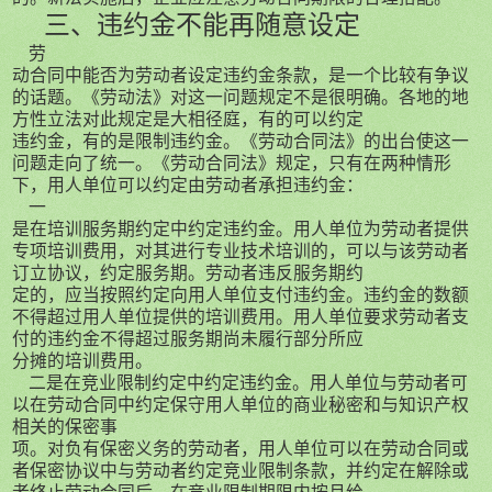
三、违约金不能再随意设定
劳
动合同中能否为劳动者设定违约金条款，是一个比较有争议
的话题。《劳动法》对这一问题规定不是很明确。各地的地
方性立法对此规定是大相径庭，有的可以约定
违约金，有的是限制违约金。《劳动合同法》的出台使这一
问题走向了统一。《劳动合同法》规定，只有在两种情形
下，用人单位可以约定由劳动者承担违约金：
一
是在培训服务期约定中约定违约金。用人单位为劳动者提供
专项培训费用，对其进行专业技术培训的，可以与该劳动者
订立协议，约定服务期。劳动者违反服务期约
定的，应当按照约定向用人单位支付违约金。违约金的数额
不得超过用人单位提供的培训费用。用人单位要求劳动者支
付的违约金不得超过服务期尚未履行部分所应
分摊的培训费用。
二是在竞业限制约定中约定违约金。用人单位与劳动者可
以在劳动合同中约定保守用人单位的商业秘密和与知识产权
相关的保密事
项。对负有保密义务的劳动者，用人单位可以在劳动合同或
者保密协议中与劳动者约定竞业限制条款，并约定在解除或
者终止劳动合同后，在竞业限制期限内按月给