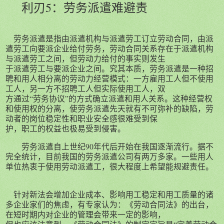
利刃5：
劳务派遣难避责
劳务派遣是指由派遣机构与派遣劳工订立劳动合同，由派
遣劳工向要派企业给付劳务，劳动合同关系存在于派遣机构
与派遣劳工之间，但劳动力给付的事实则发生
于派遣劳工与要派企业之间。究其本质，劳务派遣是一种招
聘和用人相分离的劳动力经营模式：一方雇用工人但不使用
工人，另一方不招聘工人但实际使用工人，双
方通过“劳务协议”的方式确立派遣和用人关系。这种经营权
和使用权的分离，使劳务派遣先天就有不可弥补的缺陷，劳
动者的岗位稳定性和职业安全感很难受到保
护，职工的权益也极易受到侵害。
劳务派遣自上世纪90年代后开始在我国逐渐流行。据不
完全统计，目前我国的劳务派遣公司有两万多家。一些用人
单位热衷于使用劳动派遣工，很大程度上希望能规避责任。
针对新法会增加企业成本、影响用工稳定和用工质量的诸
多企业家们的焦虑，有专家认为：《劳动合同法》的出台，
在短时期内对企业的管理会带来一定的影响，