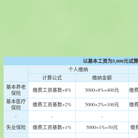
以基本工资为5,000元试
个人缴纳
计算公式
缴纳金额
基本养老
缴费工资基数×8%
5000×8%=400元
缴费
保险
基本医疗
缴费工资基数×2%
5000×2%=100元
缴费
保险
-
-
-
失业保险
缴费工资基数×1%
5000×1%=50元
缴