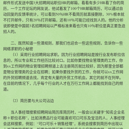
邮件形式发送中国3大招聘网站职位HR的邮箱，看看有多少HR看了你的简
历，一个工作论坛的网友说，他试着发了100个HR邮箱简历，可以通过自
动回复的反馈率统计，可以看到50％HR不看简历就直接删除，30%根本就
不打开邮件，只有20％打开邮箱，还有10％可能已经找到人的。他的分析
说即使是中国前3名招聘网站以严格标准来看也只有10％职位是真正要急迫
招人的。
二、既然知道一些潜规则，那我们也迎合一些这些规则，告诉你一些
网络求职的小秘密
（1）采用行业招聘网站求职。因为行业招聘网站是按行业发布职位信
息的，所以专业和工作经历比较对口。比如你要找物业管理类的工作，你
到xx工作网的物业管理招聘频道上去注册简历就比较好，因为那里全部都
是物业管理类的企业在招聘；如果你要找外贸的工作，你就可以xx工作网
的外贸招聘频道去找，肯定有大量的外贸工作机会。其它的就不在列举。
在目前的情况下，几乎每个行业的人才在万行工作网上都能找到自己的频
道。
（2）简历要与大公司沾边
当人事经理搜索招聘网站简历库简历时，一般会以关键字“知名企业名
称＋职位名称”，比如消费品行业可能喜欢可口可乐及宝洁的人，人事经理
会这样搜索，例如：“可口可乐＋销售经理”，系统会搜索到简历中出现以