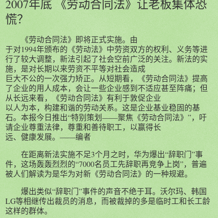
2007年底 《劳动合同法》让老板集体恐
慌？
《劳动合同法》即将正式实施。由
于对1994年颁布的《劳动法》中劳资双方的权利、义务等进
行了较大调整，新法引起了社会空前广泛的关注。新法的实
施，是对长期以来劳资不平等对社会造成
巨大不公的一次强力矫正。从短期看，《劳动合同法》提高
了企业的用人成本，会让一些企业感到不适应甚至阵痛；但
从长远来看，《劳动合同法》有利于敦促企业
以人为本，构建和谐的劳动关系。这是企业基业稳固的基
石。本报今日推出“特别策划――聚焦《劳动合同法》”，吁
请企业尊重法律，尊重和善待职工，以赢得长
远、健康发展。――编者
在距离新法实施不足3个月之时，华为爆出“辞职门”事
件，这场轰轰烈烈的“7000名员工先辞职再竞争上岗”，普遍
被人们解读为是华为对新《劳动合同法》的一种规避。
爆出类似“辞职门”事件的声音不绝于耳。沃尔玛、韩国
LG等相继传出裁员的消息，而被裁掉的多是临时工和长工龄
这样的群体。