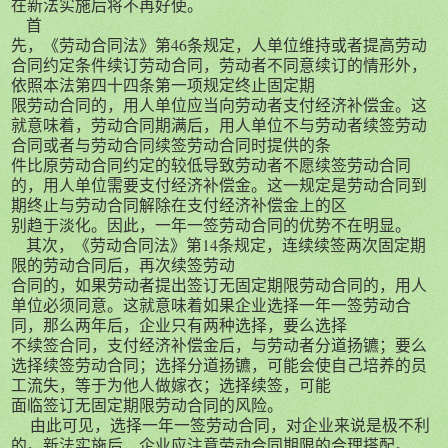
在新法实施后将不再好使。
首
先，《劳动合同法》第46条规定，人单位维持或者提高劳动
合同约定条件续订劳动合同，劳动者不同意续订的情形外，
依照本法第四十四条第一项规定终止固定期
限劳动合同的，用人单位应当向劳动者支付经济补偿金。这
就意味着，劳动合同期满后，用人单位不与劳动者续签劳动
合同或者与劳动合同续签劳动合同时提供的条
件比原劳动合同约定的较低导致劳动者不愿续签劳动合同
的，用人单位需要支付经济补偿金。这一规定是劳动合同到
期终止与劳动合同解除在支付经济补偿金上的区
别趋于淡化。因此，一年一签劳动合同的优势不在明显。
其次，《劳动合同法》第14条规定，连续续签两次固定期
限的劳动合同后，再次续签劳动
合同的，如果劳动者提出签订无固定期限劳动合同的，用人
单位必须同意。这就意味着如果企业选择一年一签劳动合
同，那么两年后，企业只有两种选择，要么选择
不续签合同，支付经济补偿金后，与劳动者分道扬镳；要么
选择续签劳动合同；选择分道扬镳，可能会使自己培养的员
工流失，等于为他人做嫁衣；选择续签，可能
面临签订无固定期限劳动合同的风险。
由此可见，选择一年一签劳动合同，对企业来说是极不利
的。新法实施后，企业应注意劳动合同期限的合理搭配。