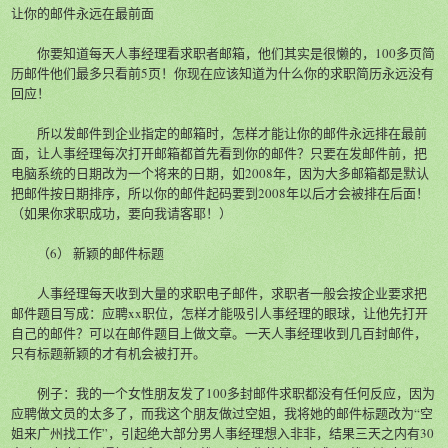
让你的邮件永远在最前面
你要知道每天人事经理看求职者邮箱，他们其实是很懒的，100多页简
历邮件他们最多只看前5页！你现在应该知道为什么你的求职简历永远没有
回应！
所以发邮件到企业指定的邮箱时，怎样才能让你的邮件永远排在最前
面，让人事经理每次打开邮箱都首先看到你的邮件？只要在发邮件前，把
电脑系统的日期改为一个将来的日期，如2008年，因为大多邮箱都是默认
把邮件按日期排序，所以你的邮件起码要到2008年以后才会被排在后面！
（如果你求职成功，要向我请客耶！）
（6） 新颖的邮件标题
人事经理每天收到大量的求职电子邮件，求职者一般会按企业要求把
邮件题目写成：应聘xx职位，怎样才能吸引人事经理的眼球，让他先打开
自己的邮件？可以在邮件题目上做文章。一天人事经理收到几百封邮件，
只有标题新颖的才有机会被打开。
例子：我的一个女性朋友发了100多封邮件求职都没有任何反应，因为
应聘做文员的太多了，而我这个朋友做过空姐，我将她的邮件标题改为“空
姐来广州找工作”，引起绝大部分男人事经理想入非非，结果三天之内有30