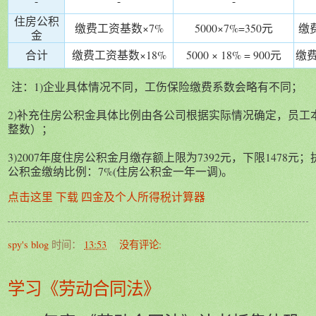
-
-
-
住房公积
缴费工资基数×7%
5000×7%=350元
缴
金
合计
缴费工资基数×18%
5000 × 18% = 900元
缴费
注：1)企业具体情况不同，工伤保险缴费系数会略有不同；
2)补充住房公积金具体比例由各公司根据实际情况确定，员工
整数）；
3)2007年度住房公积金月缴存额上限为7392元，下限1478元；
公积金缴纳比例：7%(住房公积金一年一调)。
点击这里 下载 四金及个人所得税计算器
spy's blog
时间：
13:53
没有评论:
学习《劳动合同法》