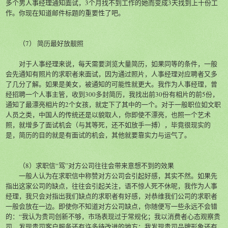
多个男人事经理通知面试，3个月找不到工作的她而变成3天找到上十份工
作。你现在知道邮件标题的重要性了吧。
（7） 简历最好放靓照
对于人事经理来说，每天需要浏览大量简历，如果同等的条件，一般
会先通知有照片的求职者来面试，因为通过照片，人事经理对应聘者又多
了几分了解。如果是美女，被通知的可能性就更大。我作为人事经理，曾
经招聘一个人事主管，收到300多封简历，我找出前30份有相片的前5份，
通知了最漂亮相片的2个女孩，就定下了其中的一个。对于一般职位如文职
人员之类，中国人的传统还是以貌取人，你即使不漂亮，也照一个艺术
照，就增多了面试机会（与其等死，还不如放手一搏），毕竟很现实的
是，简历的目的就是有面试的机会，其他就要靠实力与运气了。
（8）求职信“骂”对方公司往往会带来意想不到的效果
一般人认为在求职信中称赞对方公司会引起好感，其实不然。如果先
指出这家公司的缺点，往往会引起关注，语不惊人死不休呢，我作为人事
经理，我只会对指出我们缺点的求职者有好感，对恭维我们公司的求职者
一般会放在一边。即使你不知道对方公司缺点，你随便写一些永远不会错
的：“我认为贵司创新不够，市场表现过于常规化；我以消费者心态观察贵
司，发现贵司客户服务还有许多待改进的地方；我发现贵司品牌形象还有