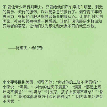
不 要让青少年有判断力。只要给他们汽车摩托车明星、刺激
的音乐、流行的服饰，以及竞争意识就行了。剥夺青少年的
思考力，根植他们服从指导者命令的服从心。让 他们对批判
国家、社会和领袖抱着一种憎恶。让他们深信那是少数派和
异端者的罪恶。让他们认为想法和大家不同的就是公敌。
——阿道夫・希特勒
小李要移民到美国，领导问他：“你对你的工资不满意吗？”
小李说：“满意。” “对你的住房不满意？” “满意” “那是上网
环境不满意？” “也满意” “对医疗，孩子上学都不满意？” “都
满意！” “既然你都满意为什么还要移民？” “因为那里允许有
不满意！”