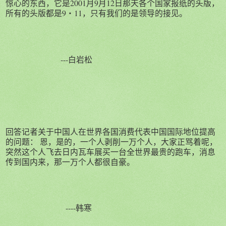
惊心的东西，它是2001月9月12日那天各个国家报纸的头版，
所有的头版都是9・11，只有我们的是领导的接见。
---白岩松
回答记者关于中国人在世界各国消费代表中国国际地位提高
的问题： 恩，是的，一个人剥削一万个人，大家正骂着呢，
突然这个人飞去日内瓦车展买一台全世界最贵的跑车，消息
传到国内来，那一万个人都很自豪。
----韩寒